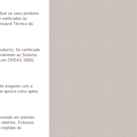
ibuir os seus produtos
 notificados às
nsável Técnica da
oducts), foi certificada
tivamente ao Sistema
da com OHSAS 18001
ito exigente com a
que aprova como aptos
 testado em animais,
a obtê-los. Estamos
 logotipo da