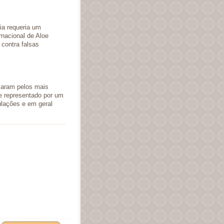
ia requeria um
rnacional de Aloe
contra falsas
saram pelos mais
 e representado por um
ulações e em geral