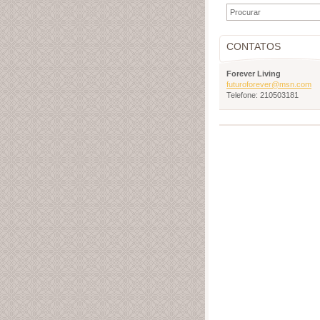
CONTATOS
Forever Living
futurofo
rever@ms
n.com
Telefone: 210503181