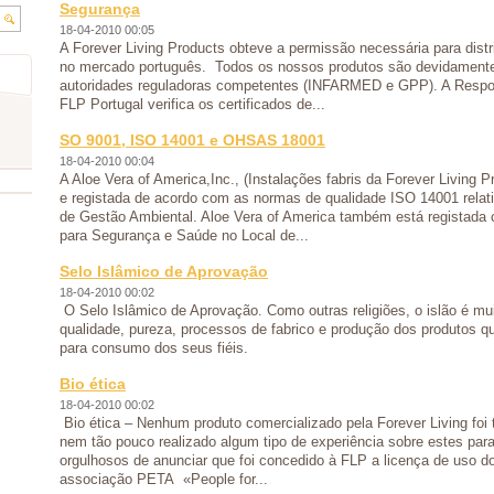
Segurança
18-04-2010 00:05
A Forever Living Products obteve a permissão necessária para distr
no mercado português. Todos os nossos produtos são devidamente
autoridades reguladoras competentes (INFARMED e GPP). A Respo
FLP Portugal verifica os certificados de...
SO 9001, ISO 14001 e OHSAS 18001
18-04-2010 00:04
A Aloe Vera of America,Inc., (Instalações fabris da Forever Living Pr
e registada de acordo com as normas de qualidade ISO 14001 rela
de Gestão Ambiental. Aloe Vera of America também está regista
para Segurança e Saúde no Local de...
Selo Islâmico de Aprovação
18-04-2010 00:02
O Selo Islâmico de Aprovação. Como outras religiões, o islão é mu
qualidade, pureza, processos de fabrico e produção dos produtos 
para consumo dos seus fiéis.
Bio ética
18-04-2010 00:02
Bio ética – Nenhum produto comercializado pela Forever Living foi
nem tão pouco realizado algum tipo de experiência sobre estes par
orgulhosos de anunciar que foi concedido à FLP a licença de uso do
associação PETA «People for...