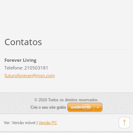
Contatos
Forever Living
Telefone: 210503181
futurofo
rever@ms
n.com
© 2010 Todos os direitos reservados.
Crie o seu site grátis
Ver:
Versão móvel
|
Versão PC