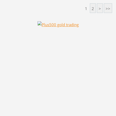
1
2
>
>>