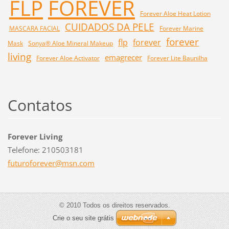
FLP
FOREVER
Forever Aloe Heat Lotion
CUIDADOS DA PELE
MASCARA FACIAL
Forever Marine
forever
flp
forever
Mask
Sonya® Aloe Mineral Makeup
living
emagrecer
Forever Aloe Activator
Forever Lite Baunilha
Contatos
Forever Living
Telefone: 210503181
futurofo
rever@ms
n.com
© 2010 Todos os direitos reservados.
Crie o seu site grátis